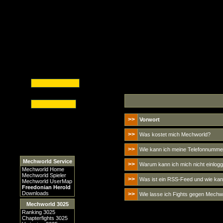
>>
Vorwort
>>
Was kostet mich Mechworld?
>>
Wie kann ich meine Telefonnumme
Mechworld Service
>>
Warum kann ich mich nicht einlog
Mechworld Home
Mechworld Spieler
>>
Was ist ein RSS-Feed und wie kan
Mechworld UserMap
Freedonian Herold
Downloads
>>
Wie lasse ich Fights gegen Mechw
Mechworld 3025
Ranking 3025
Chapterfights 3025